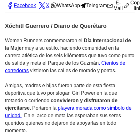
E-
Cop
Facebook
X
WhatsApp
Telegram
Mail
lin
Xóchitl Guerrero / Diario de Querétaro
Women Runners conmemoraron el
Día Internacional de
la Mujer
muy a su estilo, haciendo comunidad en la
carrera atlética de los seis kilómetros que tuvo como punto
de salida y meta el Parque de los Guzmán
. Cientos de
corredoras
vistieron las calles de morado y porras.
Amigas, madres e hijas fueron parte de esta fiesta
deportiva que tuvo por slogan Girl Power en la que
trotando o corriendo
convivieron y disfrutaron de
ejercitarse
. Portaron la
playera morada como símbolo de
unidad.
En el arco de meta las esperaban sus seres
queridos quienes no dejaron de apoyarlas en todo
momento.