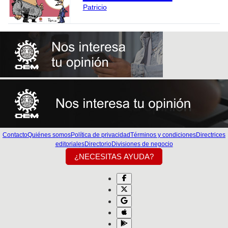
Patricio
Contacto
Quiénes somos
Política de privacidad
Términos y condiciones
Directrices
editoriales
Directorio
Divisiones de negocio
¿NECESITAS AYUDA?