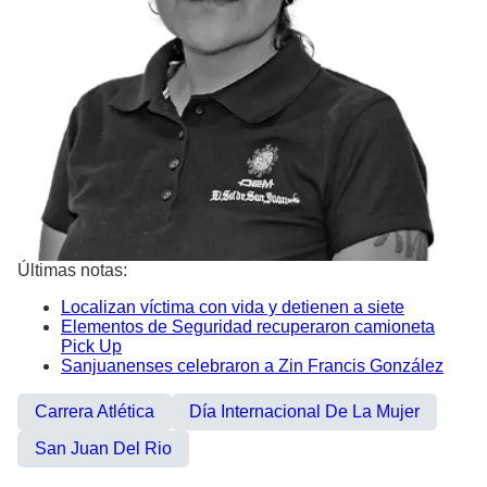
Últimas notas:
Localizan víctima con vida y detienen a siete
Elementos de Seguridad recuperaron camioneta
Pick Up
Sanjuanenses celebraron a Zin Francis González
Carrera Atlética
Día Internacional De La Mujer
San Juan Del Rio