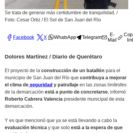
Se trata de generar más certidumbre de tranquilidad.
/
Foto: Cesar Ortiz / El Sol de San Juan del Río
E-
Cop
Facebook
X
WhatsApp
Telegram
Mail
lin
Dolores Martínez / Diario de Querétaro
El proyecto de la
construcción de un batallón
para el
municipio de San Juan del Río que
contribuya a mejorar
el clima de
seguridad
y patrullaje
en las zonas limítrofes
de la demarcación
está a punto de concretarse
, informó
Roberto Cabrera Valencia
presidente municipal de esta
demarcación.
Y es que mencionó que ya se está llevando a cabo la
evaluación técnica
y que solo
está a la espera de que