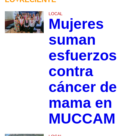
LOCAL
Mujeres
suman
esfuerzos
contra
cáncer de
mama en
MUCCAM