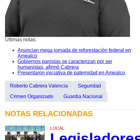
Últimas notas:
Anuncian mega jornada de reforestación federal en
Amealco
Gobiernos panistas se caracterizan por ser
humanistas, afirmó Cabrera
Presentaron iniciativa de paternidad en Amealco
Roberto Cabrera Valencia
Seguridad
Crimen Organizado
Guardia Nacional
NOTAS RELACIONADAS
LOCAL
Legisladore