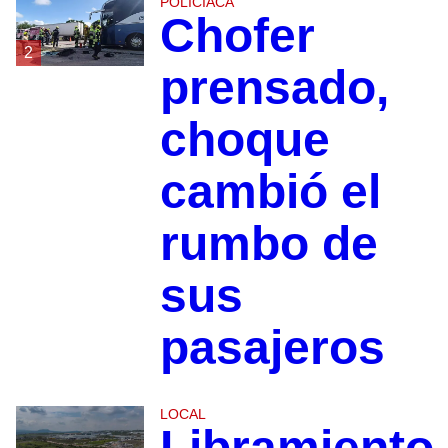
POLICIACA
Chofer
2
prensado,
choque
cambió el
rumbo de
sus
pasajeros
LOCAL
Libramiento