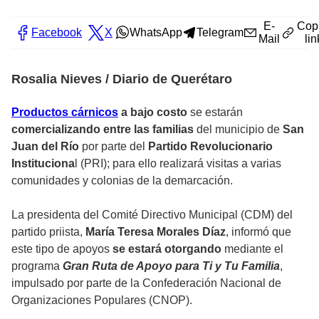
E-
Cop
Facebook
X
WhatsApp
Telegram
Mail
lin
Rosalia Nieves / Diario de Querétaro
Productos cárnicos
a bajo costo
se estarán
comercializando entre las familias
del municipio de
San
Juan del Río
por parte del
Partido Revolucionario
Instituciona
l (PRI); para ello realizará visitas a varias
comunidades y colonias de la demarcación.
La presidenta del Comité Directivo Municipal (CDM) del
partido priista,
María Teresa Morales Díaz
, informó que
este tipo de apoyos
se estará otorgando
mediante el
programa
Gran Ruta de Apoyo para Ti y Tu Familia
,
impulsado por parte de la Confederación Nacional de
Organizaciones Populares (CNOP).