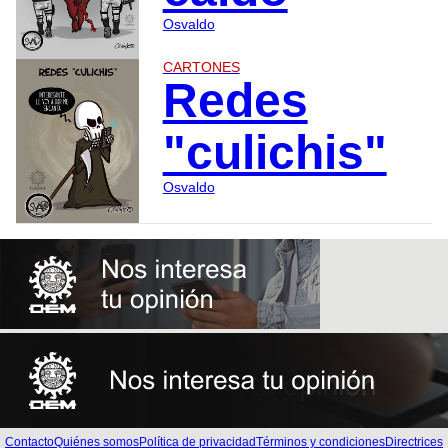
Osvaldo
CARTONES
Redes
"culichis"
Osvaldo
Contacto
Quiénes somos
Política de privacidad
Términos y condiciones
Directrices