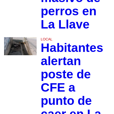
perros en
La Llave
LOCAL
Habitantes
alertan
poste de
CFE a
punto de
caer en La