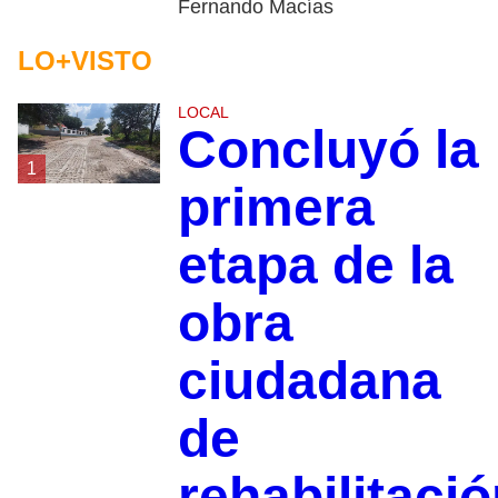
Fernando Macías
LO+VISTO
LOCAL
Concluyó la
1
primera
etapa de la
obra
ciudadana
de
rehabilitaci