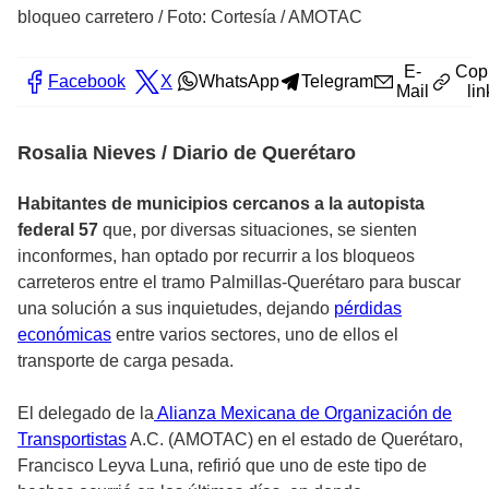
bloqueo carretero
/
Foto: Cortesía / AMOTAC
E-
Cop
Facebook
X
WhatsApp
Telegram
Mail
lin
Rosalia Nieves / Diario de Querétaro
Habitantes de municipios cercanos a la autopista
federal 57
que, por diversas situaciones, se sienten
inconformes, han optado por recurrir a los bloqueos
carreteros entre el tramo Palmillas-Querétaro para buscar
una solución a sus inquietudes, dejando
pérdidas
económicas
entre varios sectores, uno de ellos el
transporte de carga pesada.
El delegado de la
Alianza Mexicana de Organización de
Transportistas
A.C. (AMOTAC) en el estado de Querétaro,
Francisco Leyva Luna, refirió que uno de este tipo de