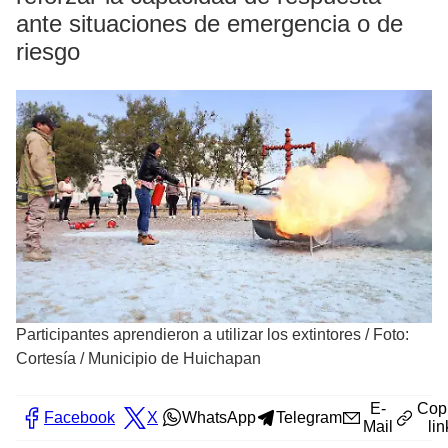
ante situaciones de emergencia o de
riesgo
Participantes aprendieron a utilizar los extintores
/
Foto:
Cortesía / Municipio de Huichapan
E-
Cop
Facebook
X
WhatsApp
Telegram
Mail
lin