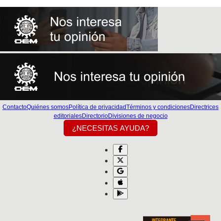
Contacto
Quiénes somos
Política de privacidad
Términos y condiciones
Directrices
editoriales
Directorio
Divisiones de negocio
¿NECESITAS AYUDA?