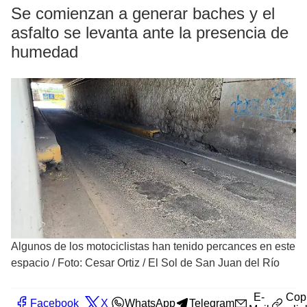
Se comienzan a generar baches y el
asfalto se levanta ante la presencia de
humedad
Algunos de los motociclistas han tenido percances en este
espacio
/
Foto: Cesar Ortiz / El Sol de San Juan del Río
E-
Cop
Facebook
X
WhatsApp
Telegram