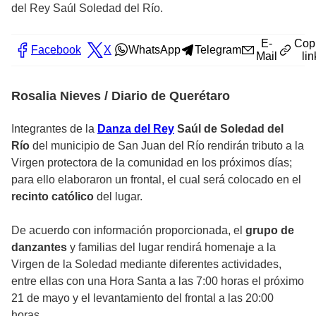
del Rey Saúl Soledad del Río.
E-
Cop
Facebook
X
WhatsApp
Telegram
Mail
lin
Rosalia Nieves / Diario de Querétaro
Integrantes de la
Danza del Rey
Saúl de Soledad del
Río
del municipio de San Juan del Río rendirán tributo a la
Virgen protectora de la comunidad en los próximos días;
para ello elaboraron un frontal, el cual será colocado en el
recinto católico
del lugar.
De acuerdo con información proporcionada, el
grupo de
danzantes
y familias del lugar rendirá homenaje a la
Virgen de la Soledad mediante diferentes actividades,
entre ellas con una Hora Santa a las 7:00 horas el próximo
21 de mayo y el levantamiento del frontal a las 20:00
horas.