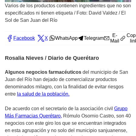
Varios de los productos contienen ingredientes que no son
especificados ni tienen etiqueta
/
Foto: David Valdez / El
Sol de San Juan del Río
E-
Cop
Facebook
X
WhatsApp
Telegram
Mail
lin
Rosalia Nieves / Diario de Querétaro
Algunos negocios farmacéuticos
del municipio de San
Juan del Río han dejado de comercializar productos
denominados milagro, con la finalidad de evitar riesgos
entre
la salud de la población.
De acuerdo con el secretario de la asociación civil
Grupo
Más Farmacias Querétaro,
Rómulo Osornio Castro, son 40
negocios con este giro los que se encuentran integrados
en esta agrupación y no solo del municipio sanjuanense,