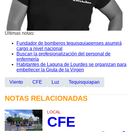
Últimas notas:
Fundador de bomberos tequisquiapenses asumirá
cargo a nivel nacional
Buscan la profesionalización del personal de
enfermería
Habitantes de Laguna de Lourdes se organizan para
embellecer la Gruta de la Virgen
Viento
CFE
Luz
Tequisquiapan
NOTAS RELACIONADAS
LOCAL
CFE