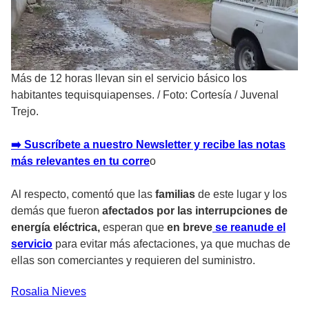
Más de 12 horas llevan sin el servicio básico los
habitantes tequisquiapenses.
/
Foto: Cortesía / Juvenal
Trejo.
➡️ Suscríbete a nuestro Newsletter y recibe las notas
más relevantes en tu corre
o
Al respecto, comentó que las
familias
de este lugar y los
demás que fueron
afectados por las interrupciones de
energía eléctrica,
esperan que
en breve
se reanude el
servicio
para evitar más afectaciones, ya que muchas de
ellas son comerciantes y requieren del suministro.
Rosalia
Nieves