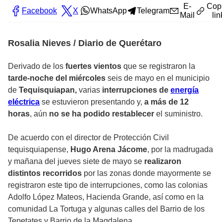
E-
Cop
Facebook
X
WhatsApp
Telegram
Mail
lin
Rosalia Nieves / Diario de Querétaro
Derivado de los
fuertes vientos
que se registraron la
tarde-noche del miércoles
seis de mayo en el municipio
de
Tequisquiapan,
varias
interrupciones de
energía
eléctrica
se estuvieron presentando y,
a más de 12
horas
, aún
no se ha podido restablecer
el suministro.
De acuerdo con el director de Protección Civil
tequisquiapense,
Hugo Arena Jácome
, por la madrugada
y mañana del jueves siete de mayo se
realizaron
distintos recorridos
por las zonas donde mayormente se
registraron este tipo de interrupciones, como las colonias
Adolfo López Mateos, Hacienda Grande, así como en la
comunidad La Tortuga y algunas calles del Barrio de los
Tepetates y Barrio de la Magdalena.