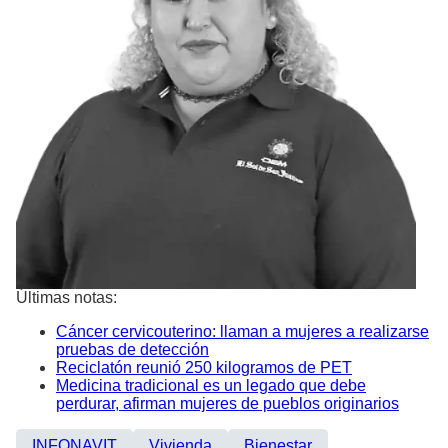
Últimas notas:
Cáncer cervicouterino: llaman a mujeres a realizarse
pruebas de detección
Reciclatón reunió 250 kilogramos de PET
Medicina tradicional es un legado que debe
perdurar, afirman mujeres de pueblos originarios
INFONAVIT
Vivienda
Bienestar