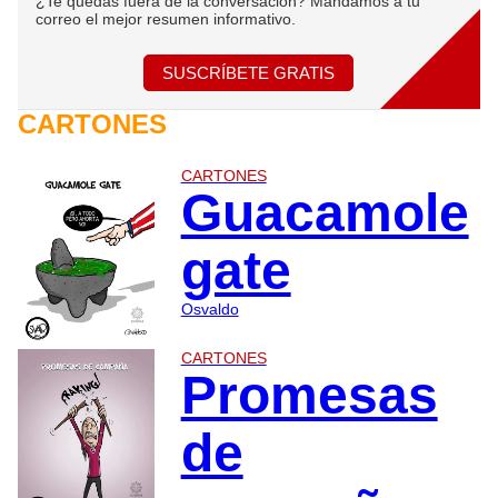
¿Te quedas fuera de la conversación? Mandamos a tu
correo el mejor resumen informativo.
SUSCRÍBETE GRATIS
CARTONES
CARTONES
Guacamole
gate
Osvaldo
CARTONES
Promesas
de