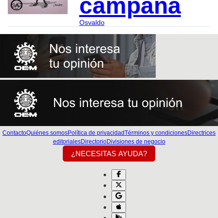
campaña
Osvaldo
Contacto
Quiénes somos
Política de privacidad
Términos y condiciones
Directrices
editoriales
Directorio
Divisiones de negocio
¿NECESITAS AYUDA?