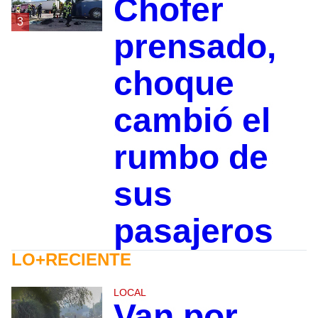
Chofer
3
prensado,
choque
cambió el
rumbo de
sus
pasajeros
LO+RECIENTE
LOCAL
Van por