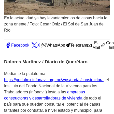
En la actualidad ya hay levantamientos de casas hacia la
zona oriente
/
Foto: Cesar Ortiz / El Sol de San Juan del
Río
E-
Cop
Facebook
X
WhatsApp
Telegram
Mail
lin
Dolores Martínez / Diario de Querétaro
Mediante la plataforma
https://portalmx.infonavit.org.mx/wps/portal/constructora
, el
Instituto del Fondo Nacional de la Vivienda para los
Trabajadores (Infonavit) insta a las
empresas
constructoras y desarrolladoras de vivienda
de todo el
país para que puedan consultar el potencial de casas
faltantes por contratar, a nivel estado y municipio,
para