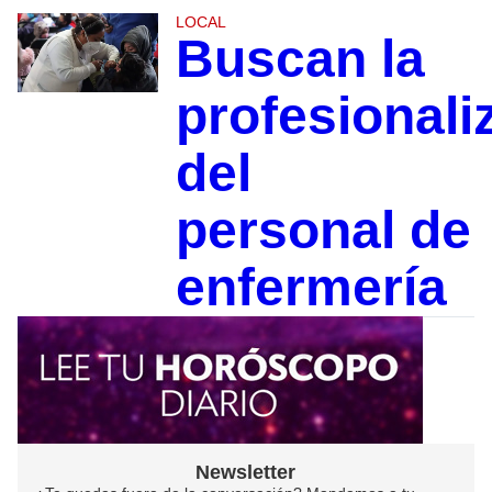
LOCAL
Buscan la
profesionali
del
personal de
enfermería
Newsletter