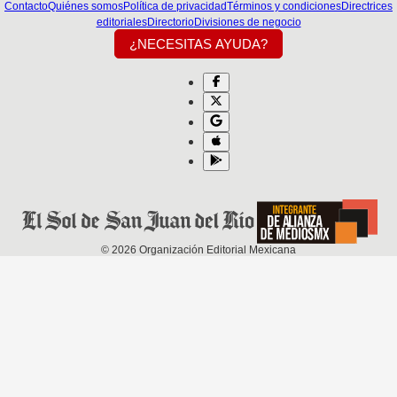
Contacto
Quiénes somos
Política de privacidad
Términos y condiciones
Directrices
editoriales
Directorio
Divisiones de negocio
¿NECESITAS AYUDA?
©
2026
Organización Editorial Mexicana