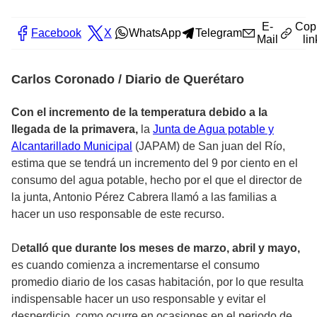
E-
Cop
Facebook
X
WhatsApp
Telegram
Mail
lin
Carlos Coronado / Diario de Querétaro
Con el incremento de la temperatura debido a la
llegada de la primavera,
la
Junta de Agua potable y
Alcantarillado Municipal
(JAPAM) de San juan del Río,
estima que se tendrá un incremento del 9 por ciento en el
consumo del agua potable, hecho por el que el director de
la junta, Antonio Pérez Cabrera llamó a las familias a
hacer un uso responsable de este recurso.
D
etalló que durante los meses de marzo, abril y mayo,
es cuando comienza a incrementarse el consumo
promedio diario de los casas habitación, por lo que resulta
indispensable hacer un uso responsable y evitar el
desperdicio, como ocurre en ocasiones en el periodo de