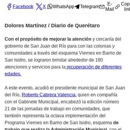
E-
Cop
Facebook
X
WhatsApp
Telegram
Mail
lin
Dolores Martínez / Diario de Querétaro
Con el propósito de mejorar la atención
y cercanía del
gobierno de San Juan del Río para con las colonias y
comunidades a través del esquema Viernes en Barrio de
San Isidro, se lograron brindar alrededor de 180
atenciones y servicios para la
recuperación de diferentes
edades.
A este evento, acudió el presidente municipal de San Juan
del Río,
Roberto Cabrera Valencia,
quien en compañía
con el Gabinete Municipal, encabezó la edición número
21 de las jornadas de trabajo en comunidades, que
también representa la octava implementación del
Programa Viernes en Barrio de San Isidro, esquema
de
trabajo que realiza la Administración Municipal,
con el