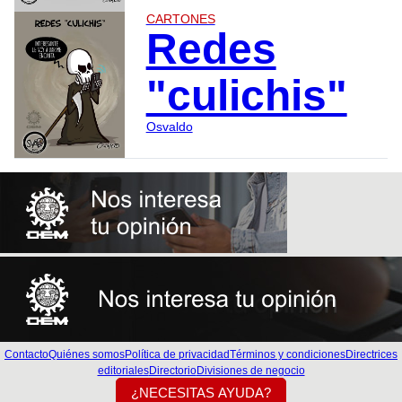
CARTONES
Redes
"culichis"
Osvaldo
Contacto
Quiénes somos
Política de privacidad
Términos y condiciones
Directrices
editoriales
Directorio
Divisiones de negocio
¿NECESITAS AYUDA?