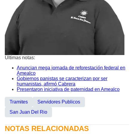
Últimas notas:
Anuncian mega jornada de reforestación federal en
Amealco
Gobiernos panistas se caracterizan por ser
humanistas, afirmó Cabrera
Presentaron iniciativa de paternidad en Amealco
Tramites
Servidores Publicos
San Juan Del Rio
NOTAS RELACIONADAS