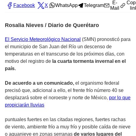
E-
Cop
Facebook
X
WhatsApp
Telegram
Mail
lin
Rosalia Nieves / Diario de Querétaro
El Servicio Meteorológico Nacional
(SMN) pronosticó para
el municipio de San Juan del Río un descenso de
temperaturas en el transcurso de los próximos días, con
motivo del registro de
la cuarta tormenta invernal en el
país.
De acuerdo a un comunicado,
el organismo federal
precisó que, adicional a ello, el frente frío número 40 se
desplazará sobre el noroeste y norte de México,
por lo que
propiciarán lluvias
puntuales fuertes en las citadas regiones, fuertes rachas
de viento, ambiente frío a muy frío y posible caída de nieve
o aguanieve en zonas serranas
de varios lugares del