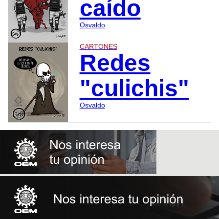
caído
Osvaldo
CARTONES
Redes
"culichis"
Osvaldo