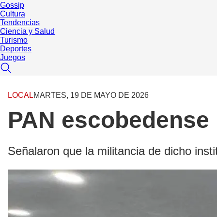
Gossip
Cultura
Tendencias
Ciencia y Salud
Turismo
Deportes
Juegos
LOCAL
MARTES, 19 DE MAYO DE 2026
PAN escobedense ll
Señalaron que la militancia de dicho instit