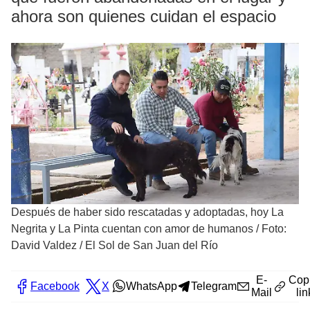
ahora son quienes cuidan el espacio
Después de haber sido rescatadas y adoptadas, hoy La
Negrita y La Pinta cuentan con amor de humanos
/
Foto:
David Valdez / El Sol de San Juan del Río
E-
Cop
Facebook
X
WhatsApp
Telegram
Mail
lin