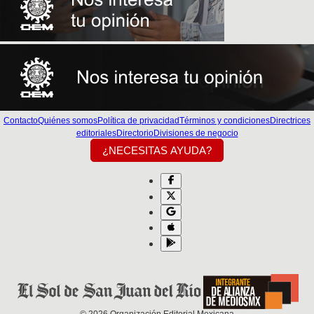
Contacto
Quiénes somos
Política de privacidad
Términos y condiciones
Directrices
editoriales
Directorio
Divisiones de negocio
¿NECESITAS AYUDA?
©
2026
Organización Editorial Mexicana