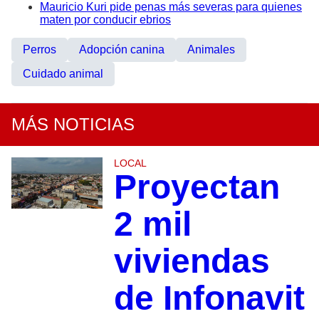
Mauricio Kuri pide penas más severas para quienes
maten por conducir ebrios
Perros
Adopción canina
Animales
Cuidado animal
MÁS NOTICIAS
LOCAL
Proyectan
2 mil
viviendas
de Infonavit