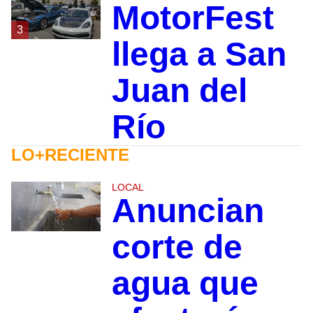
MotorFest
3
llega a San
Juan del
Río
LO+RECIENTE
LOCAL
Anuncian
corte de
agua que