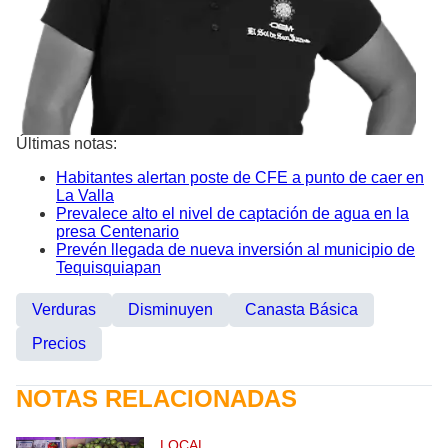
Últimas notas:
Habitantes alertan poste de CFE a punto de caer en
La Valla
Prevalece alto el nivel de captación de agua en la
presa Centenario
Prevén llegada de nueva inversión al municipio de
Tequisquiapan
Verduras
Disminuyen
Canasta Básica
Precios
NOTAS RELACIONADAS
LOCAL