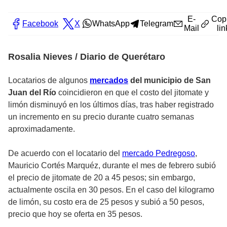
E-
Cop
Facebook
X
WhatsApp
Telegram
Mail
lin
Rosalia Nieves / Diario de Querétaro
Locatarios de algunos
mercados
del municipio de San
Juan del Río
coincidieron en que el costo del jitomate y
limón disminuyó en los últimos días, tras haber registrado
un incremento en su precio durante cuatro semanas
aproximadamente.
De acuerdo con el locatario del
mercado Pedregoso
,
Mauricio Cortés Marquéz, durante el mes de febrero subió
el precio de jitomate de 20 a 45 pesos; sin embargo,
actualmente oscila en 30 pesos. En el caso del kilogramo
de limón, su costo era de 25 pesos y subió a 50 pesos,
precio que hoy se oferta en 35 pesos.