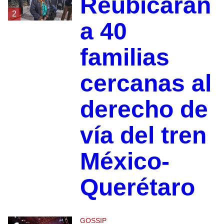
Reubicarán
2
a 40
familias
cercanas al
derecho de
vía del tren
México-
Querétaro
GOSSIP