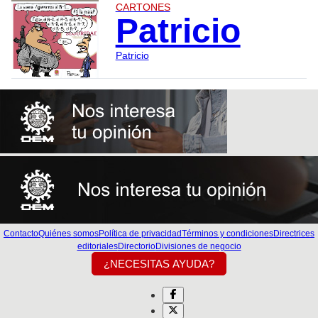
CARTONES
Patricio
Patricio
Contacto
Quiénes somos
Política de privacidad
Términos y condiciones
Directrices
editoriales
Directorio
Divisiones de negocio
¿NECESITAS AYUDA?