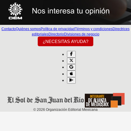
Contacto
Quiénes somos
Política de privacidad
Términos y condiciones
Directrices
editoriales
Directorio
Divisiones de negocio
¿NECESITAS AYUDA?
©
2026
Organización Editorial Mexicana