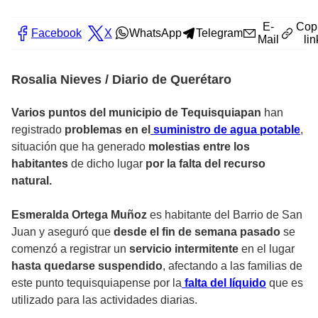
E-
Cop
Facebook
X
WhatsApp
Telegram
Mail
lin
Rosalia Nieves / Diario de Querétaro
Varios puntos del municipio de Tequisquiapan
han
registrado
problemas en el
suministro de agua potable
,
situación que ha generado
molestias entre los
habitantes
de dicho lugar
por la falta del recurso
natural.
Esmeralda Ortega Muñoz
es habitante del Barrio de San
Juan y aseguró que
desde el fin de semana pasado
se
comenzó a registrar un
servicio intermitente
en el lugar
hasta quedarse suspendido
, afectando a las familias de
este punto tequisquiapense por la
falta del líquido
que es
utilizado para las actividades diarias.