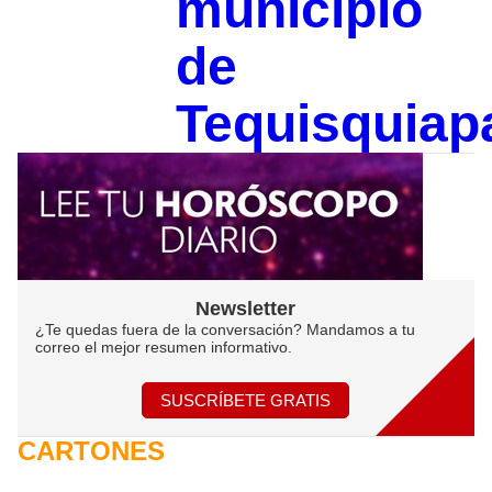
municipio
de
Tequisquiap
Newsletter
¿Te quedas fuera de la conversación? Mandamos a tu
correo el mejor resumen informativo.
SUSCRÍBETE GRATIS
CARTONES