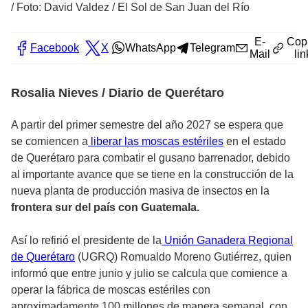
/
Foto: David Valdez / El Sol de San Juan del Río
E-
Cop
Facebook
X
WhatsApp
Telegram
Mail
lin
Rosalia Nieves / Diario de Querétaro
A partir del primer semestre del año 2027 se espera que
se comiencen a
liberar las moscas estériles
en el estado
de Querétaro para combatir el gusano barrenador, debido
al importante avance que se tiene en la construcción de la
nueva planta de producción masiva de insectos en la
frontera sur del país con Guatemala.
Así lo refirió el presidente de la
Unión Ganadera Regional
de Querétaro
(UGRQ) Romualdo Moreno Gutiérrez, quien
informó que entre junio y julio se calcula que comience a
operar la fábrica de moscas estériles con
aproximadamente 100 millones de manera semanal, con