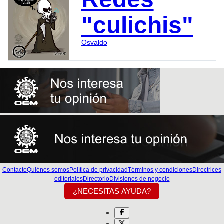
"culichis"
Osvaldo
Contacto
Quiénes somos
Política de privacidad
Términos y condiciones
Directrices
editoriales
Directorio
Divisiones de negocio
¿NECESITAS AYUDA?