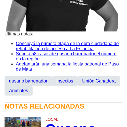
Últimas notas:
Concluyó la primera etapa de la obra ciudadana de
rehabilitación de acceso a La Estancia
Sube a 58 casos de gusano barrenador el número
en la región
Adelantarán una semana la fiesta patronal de Paso
de Mata
gusano barrenador
Insectos
Unión Ganadera
Animales
NOTAS RELACIONADAS
LOCAL