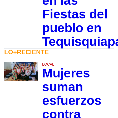
en las
Fiestas del
pueblo en
Tequisquiap
LO+RECIENTE
LOCAL
Mujeres
suman
esfuerzos
contra