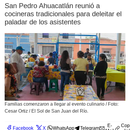
San Pedro Ahuacatlán reunió a
cocineras tradicionales para deleitar el
paladar de los asistentes
Familias comenzaron a llegar al evento culinario
/
Foto:
Cesar Ortiz / El Sol de San Juan del Río.
E-
Cop
Facebook
X
WhatsApp
Telegram