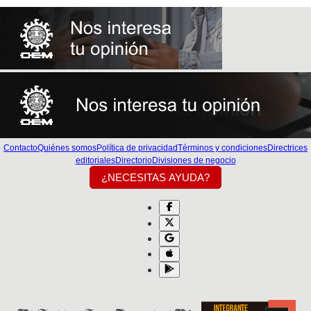
Contacto
Quiénes somos
Política de privacidad
Términos y condiciones
Directrices
editoriales
Directorio
Divisiones de negocio
¿NECESITAS AYUDA?