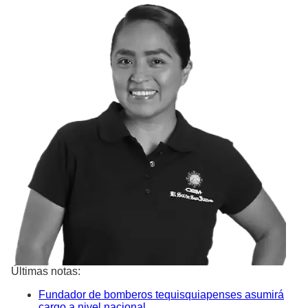
Últimas notas:
Fundador de bomberos tequisquiapenses asumirá
cargo a nivel nacional