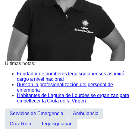
Últimas notas:
Fundador de bomberos tequisquiapenses asumirá
cargo a nivel nacional
Buscan la profesionalización del personal de
enfermería
Habitantes de Laguna de Lourdes se organizan para
embellecer la Gruta de la Virgen
Servicios de Emergencia
Ambulancia
Cruz Roja
Tequisquiapan