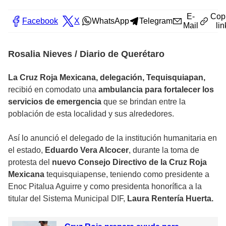
E-
Cop
Facebook
X
WhatsApp
Telegram
Mail
lin
Rosalia Nieves / Diario de Querétaro
La Cruz Roja Mexicana, delegación, Tequisquiapan,
recibió en comodato una
ambulancia para fortalecer los
servicios de emergencia
que se brindan entre la
población de esta localidad y sus alrededores.
Así lo anunció el delegado de la institución humanitaria en
el estado,
Eduardo Vera Alcocer
, durante la toma de
protesta del
nuevo Consejo Directivo de la Cruz Roja
Mexicana
tequisquiapense, teniendo como presidente a
Enoc Pitalua Aguirre y como presidenta honorífica a la
titular del Sistema Municipal DIF,
Laura Rentería Huerta.