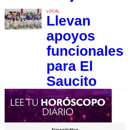
LOCAL
Llevan
apoyos
funcionales
para El
Saucito