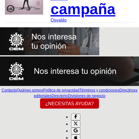
campaña
Osvaldo
Contacto
Quiénes somos
Política de privacidad
Términos y condiciones
Directrices
editoriales
Directorio
Divisiones de negocio
¿NECESITAS AYUDA?