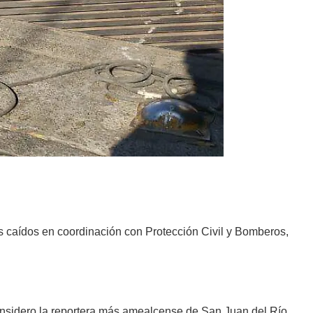
es caídos en coordinación con Protección Civil y Bomberos,
onsidero la reportera más amealcense de San Juan del Río.