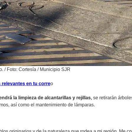
o.
/
Foto: Cortesía / Municipio SJR
 relevantes en tu corre
o
ndrá la limpieza de alcantarillas y rejillas,
se retirarán árbol
amos, así como el mantenimiento de lámparas.
os originarios y de la naturaleza que rodea a mi región. Me c