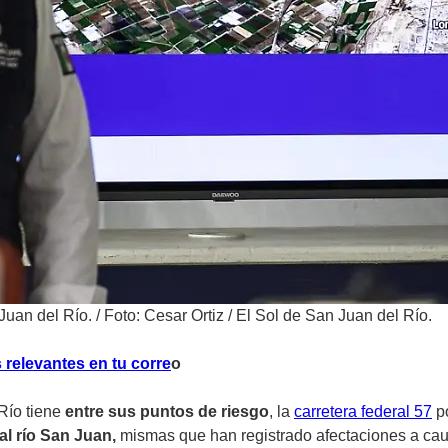
Juan del Río.
/
Foto: Cesar Ortiz / El Sol de San Juan del Río.
 relevantes en tu corre
o
Río tiene
entre sus puntos de riesgo
, la
carretera federal 57
po
al río San Juan,
mismas que han registrado afectaciones a caus