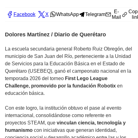
E-
Cop
Facebook
X
WhatsApp
Telegram
Mail
lin
Dolores Martínez / Diario de Querétaro
La escuela secundaria general Roberto Ruiz Obregón, del
municipio de San Juan del Río, perteneciente a la Unidad
de Servicios para la Educación Básica en el Estado de
Querétaro (USEBEQ), ganó el campeonato nacional en la
temporada 2026 del torneo
First Lego League
Challenge, promovido por la fundación Robotix
en
educación básica.
Con este logro, la institución obtuvo el pase al evento
internacional, consolidándose como referente en
proyectos STEAM, que
vinculan ciencia, tecnología y
humanismo
con iniciativas que generan identidad,
conciencia social y desarrollo académico entre las y los