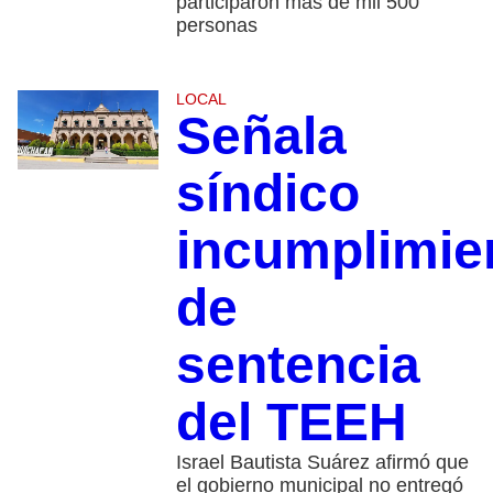
participaron más de mil 500
personas
LOCAL
Señala
síndico
incumplimie
de
sentencia
del TEEH
Israel Bautista Suárez afirmó que
el gobierno municipal no entregó