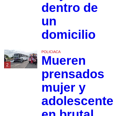
dentro de
un
domicilio
POLICIACA
Mueren
2
prensados
mujer y
adolescente
en brutal