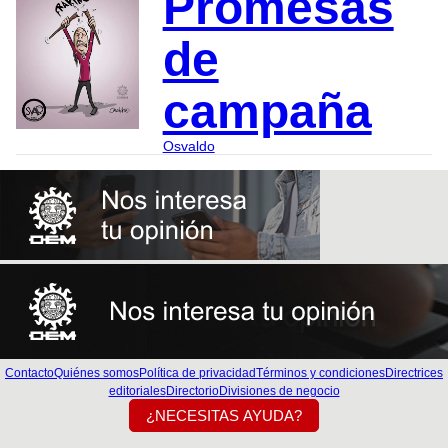
Promesas
de
campaña
Osvaldo
Contacto
Quiénes somos
Política de privacidad
Términos y condiciones
Directrices
editoriales
Directorio
Divisiones de negocio
¿NECESITAS AYUDA?