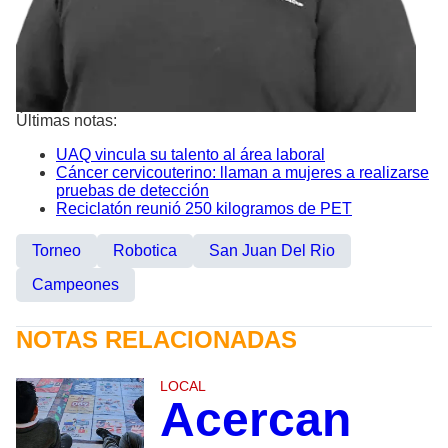
Últimas notas:
UAQ vincula su talento al área laboral
Cáncer cervicouterino: llaman a mujeres a realizarse
pruebas de detección
Reciclatón reunió 250 kilogramos de PET
Torneo
Robotica
San Juan Del Rio
Campeones
NOTAS RELACIONADAS
LOCAL
Acercan