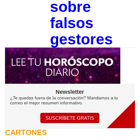
sobre
falsos
gestores
Newsletter
¿Te quedas fuera de la conversación? Mandamos a tu
correo el mejor resumen informativo.
SUSCRÍBETE GRATIS
CARTONES