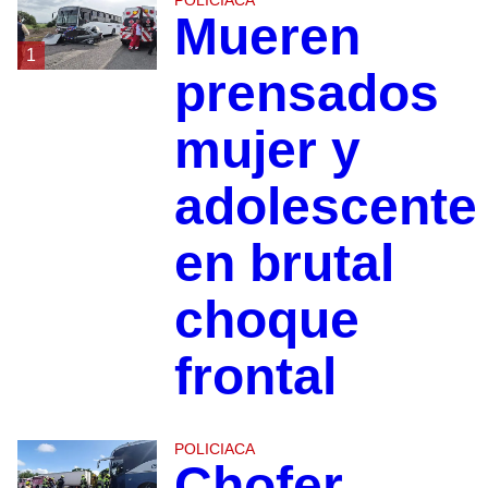
POLICIACA
Mueren
1
prensados
mujer y
adolescente
en brutal
choque
frontal
POLICIACA
Chofer