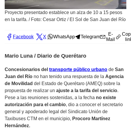
Proyecto presentado establece un alza de 10 a 15 pesos
en la tarifa.
/
Foto: Cesar Ortiz / El Sol de San Juan del Río
E-
Cop
Facebook
X
WhatsApp
Telegram
Mail
lin
Mario Luna / Diario de Querétaro
Concesionarios del
transporte público urbano
de
San
Juan del Río
no han tenido una respuesta de la
Agencia
de Movilidad
del Estado de Querétaro (AMEQ) sobre la
propuesta de realizar un
ajuste a la tarifa del servicio
.
Pese a las reuniones sostenidas, a la fecha
no existe
autorización para el cambio
, dio a conocer el secretario
general y apoderado legal del Sindicato Unión de
Taxibuses CTM en el municipio,
Procoro Martínez
Hernández.