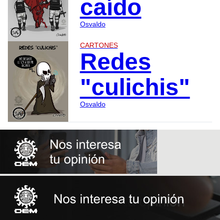
caído
Osvaldo
CARTONES
Redes
"culichis"
Osvaldo