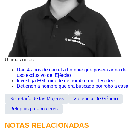
Últimas notas:
Dan 4 años de cárcel a hombre que poseía arma de
uso exclusivo del Ejército
Investiga FGE muerte de hombre en El Rodeo
Detienen a hombre que era buscado por robo a casa
Secretaría de las Mujeres
Violencia De Género
Refugios para mujeres
NOTAS RELACIONADAS