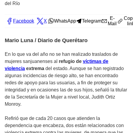
del Río
E-
Cop
Facebook
X
WhatsApp
Telegram
Mail
lin
Mario Luna / Diario de Querétaro
En lo que va del año no se han realizado traslados de
mujeres sanjuanenses al
refugio de
víctimas de
violencia
extrema
del estado. Aunque se han registrado
algunas incidencias de riesgo alto, se han encontrado
redes de apoyo para las usuarias, a fin de proteger su
integridad y en ocasiones las de sus hijos, señaló la titular
de la Secretaría de la Mujer a nivel local, Judith Ortiz
Monroy.
Refirió que de cada 20 casos que atienden la
dependencia que encabeza, dos están relacionados con
violencia extrema contra las mujeres, de manera que las