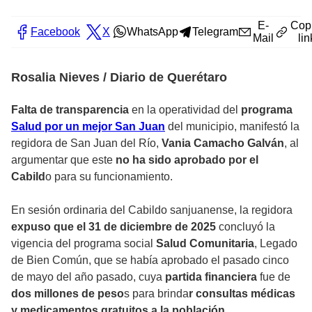
E-
Cop
Facebook
X
WhatsApp
Telegram
Mail
lin
Rosalia Nieves / Diario de Querétaro
Falta de transparencia
en la operatividad del
programa
Salud por un mejor San Juan
del municipio, manifestó la
regidora de San Juan del Río,
Vania Camacho Galván
, al
argumentar que este
no ha sido aprobado por el
Cabild
o para su funcionamiento.
En sesión ordinaria del Cabildo sanjuanense, la regidora
expuso que el 31 de diciembre de 2025
concluyó la
vigencia del programa social
Salud Comunitaria
, Legado
de Bien Común, que se había aprobado el pasado cinco
de mayo del año pasado, cuya
partida financiera
fue de
dos millones de peso
s para brinda
r consultas médicas
y medicamentos gratuitos a la población.