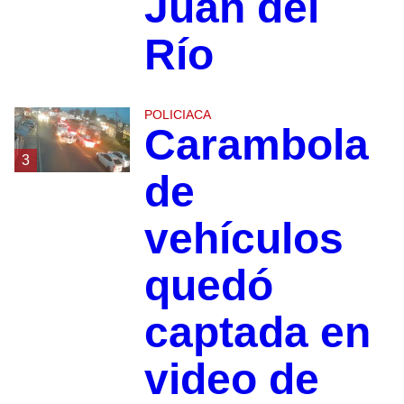
Juan del
Río
POLICIACA
Carambola
3
de
vehículos
quedó
captada en
video de