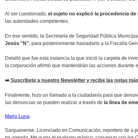
Al ser cuestionado,
el sujeto no explicó la procedencia de 
las autoridades competentes.
En ese sentido, la Secretaría de Seguridad Pública Municipal
Jesús “N”
, para posteriormente trasladarlo a la Fiscalía Ge
Detalló que fue esta instancia la que inició la carpeta de inv
la corporación afirmó que mantendrán las acciones durante 
➡️
Suscríbete a nuestro Newsletter y recibe las notas más
Finalmente, hizo un llamado a la ciudadanía para que denunc
las denuncias se pueden realizar a través de
la línea de em
Mario
Luna
Sanjuanense. Licenciado en Comunicación, reportero de a pie
mi agenda. Me gusta el realismo mágico, conversar con los O