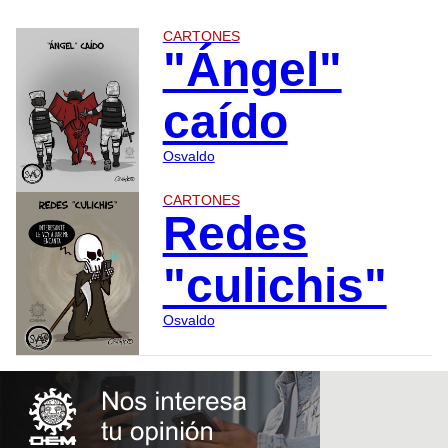
CARTONES
"Ángel"
caído
Osvaldo
CARTONES
Redes
"culichis"
Osvaldo