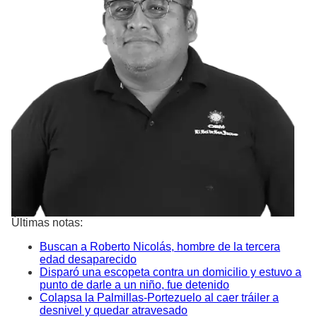
Últimas notas:
Buscan a Roberto Nicolás, hombre de la tercera
edad desaparecido
Disparó una escopeta contra un domicilio y estuvo a
punto de darle a un niño, fue detenido
Colapsa la Palmillas-Portezuelo al caer tráiler a
desnivel y quedar atravesado