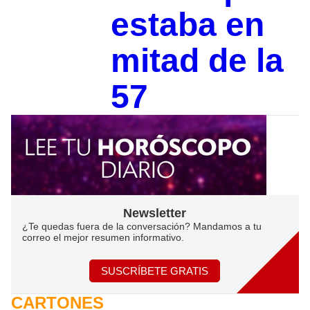
estaba en
mitad de la
57
Newsletter
¿Te quedas fuera de la conversación? Mandamos a tu
correo el mejor resumen informativo.
SUSCRÍBETE GRATIS
CARTONES