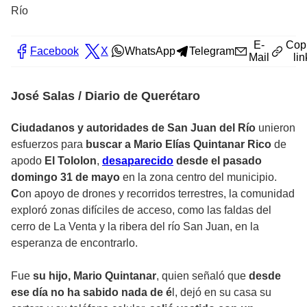
Río
E-
Cop
Facebook
X
WhatsApp
Telegram
Mail
lin
José Salas / Diario de Querétaro
Ciudadanos y autoridades de San Juan del Río
unieron
esfuerzos para
buscar a Mario Elías Quintanar Rico
de
apodo
El Tololon
,
desaparecido
desde el pasado
domingo 31 de mayo
en la zona centro del municipio.
C
on apoyo de drones y recorridos terrestres, la comunidad
exploró zonas difíciles de acceso, como las faldas del
cerro de La Venta y la ribera del río San Juan, en la
esperanza de encontrarlo.
Fue
su hijo, Mario Quintanar
, quien señaló que
desde
ese día no ha sabido nada de é
l, dejó en su casa su