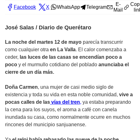
E-
Cop
Facebook
X
WhatsApp
Telegram
Mail
lin
José Salas / Diario de Querétaro
La noche del martes 12 de mayo
parecía transcurrir
como cualquier otra
en La Valla
. El calor comenzaba a
ceder,
las luces de las casas se encendían poco a
poco
y el murmullo cotidiano del poblado
anunciaba el
cierre de un día más.
Doña Carmen
, una mujer de casi medio siglo de
existencia y toda su vida en esta noble comunidad,
vive a
pocas calles de las
vías del tren
,
ya estaba preparando
la cena para los suyos, el aroma a café con canela
inundada su casa, como normalmente ocurre en muchos
rincones del municipio sanjuanense.
Ya
el reloj había rebasado las nueve de la noche