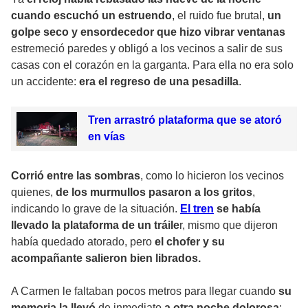
cuando escuchó un estruendo
, el ruido fue brutal,
un
golpe seco y ensordecedor que hizo vibrar ventanas
estremeció paredes y obligó a los vecinos a salir de sus
casas con el corazón en la garganta. Para ella no era solo
un accidente:
era el regreso de una pesadilla
.
Tren arrastró plataforma que se atoró
en vías
Corrió entre las sombras
, como lo hicieron los vecinos
quienes,
de los murmullos pasaron a los gritos
,
indicando lo grave de la situación.
El tren
se había
llevado la plataforma de un tráile
r, mismo que dijeron
había quedado atorado, pero
el chofer y su
acompañante salieron bien librados.
A Carmen le faltaban pocos metros para llegar cuando
su
memoria la llevó
de inmediato
a otra noche dolorosa
: