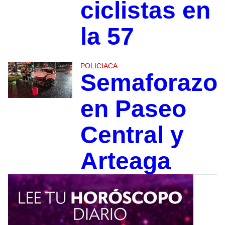
ciclistas en
la 57
POLICIACA
Semaforazo
en Paseo
Central y
Arteaga