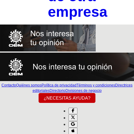
empresa
Contacto
Quiénes somos
Política de privacidad
Términos y condiciones
Directrices
editoriales
Directorio
Divisiones de negocio
¿NECESITAS AYUDA?