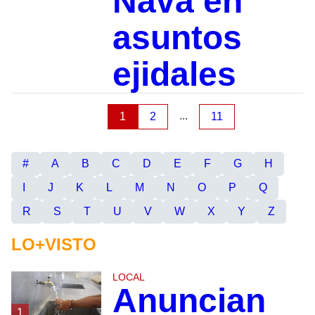
Nava en
asuntos
ejidales
...
1
2
11
#
A
B
C
D
E
F
G
H
I
J
K
L
M
N
O
P
Q
R
S
T
U
V
W
X
Y
Z
LO+VISTO
LOCAL
Anuncian
1