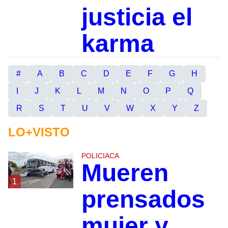
justicia el
karma
#
A
B
C
D
E
F
G
H
I
J
K
L
M
N
O
P
Q
R
S
T
U
V
W
X
Y
Z
LO+VISTO
POLICIACA
Mueren
1
prensados
mujer y