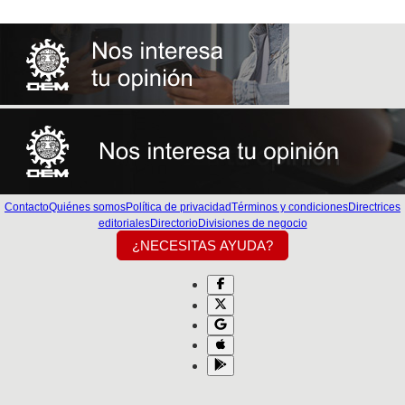
Contacto
Quiénes somos
Política de privacidad
Términos y condiciones
Directrices
editoriales
Directorio
Divisiones de negocio
¿NECESITAS AYUDA?