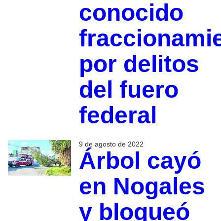
conocido
fraccionami
por delitos
del fuero
federal
9 de agosto de 2022
Árbol cayó
en Nogales
y bloqueó