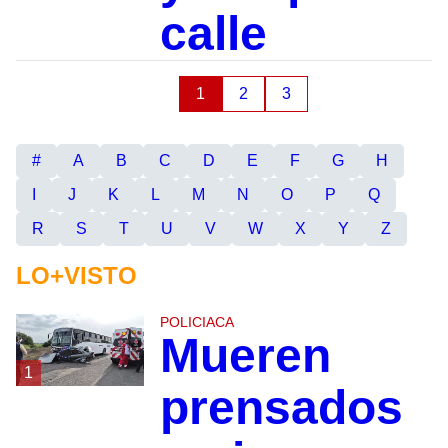
calle
1
2
3
#
A
B
C
D
E
F
G
H
I
J
K
L
M
N
O
P
Q
R
S
T
U
V
W
X
Y
Z
LO+VISTO
POLICIACA
Mueren
1
prensados