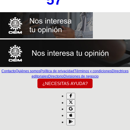
Contacto
Quiénes somos
Política de privacidad
Términos y condiciones
Directrices
editoriales
Directorio
Divisiones de negocio
¿NECESITAS AYUDA?