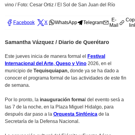
vino
/
Foto: Cesar Ortiz / El Sol de San Juan del Río
E-
Cop
Facebook
X
WhatsApp
Telegram
Mail
lin
Samantha Vázquez / Diario de Querétaro
Este jueves inicia de manera formal el
Festival
Internacional del Arte, Queso y Vino
2026, en el
municipio de
Tequisquiapan,
donde ya se ha dado a
conocer el programa formal de las actividades de este fin
de semana.
Por lo pronto, la
inauguración forma
l del evento será a
las 7 de la noche, en la Plaza Miguel Hidalgo, para
después dar paso a la
Orquesta Sinfónica
de la
Secretaría de la Defensa Nacional.