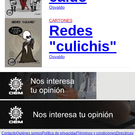
Osvaldo
CARTONES
Redes
"culichis"
Osvaldo
Contacto
Quiénes somos
Política de privacidad
Términos y condiciones
Directrices