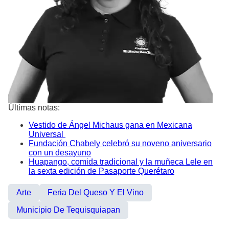
Últimas notas:
Vestido de Ángel Michaus gana en Mexicana
Universal
Fundación Chabely celebró su noveno aniversario
con un desayuno
Huapango, comida tradicional y la muñeca Lele en
la sexta edición de Pasaporte Querétaro
Arte
Feria Del Queso Y El Vino
Municipio De Tequisquiapan