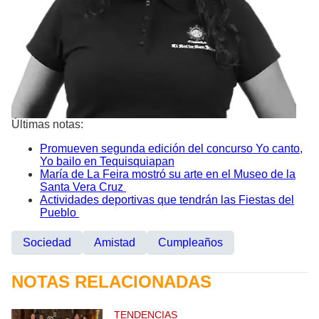
Últimas notas:
Promueven segunda edición del concurso Yo canto,
Yo bailo en Tequisquiapan
María de La Feira mostró su arte en el Museo de la
Santa Vera Cruz
Actividades deportivas que tendrán las Fiestas del
Pueblo
Sociedad
Amistad
Cumpleaños
NOTAS RELACIONADAS
TENDENCIAS