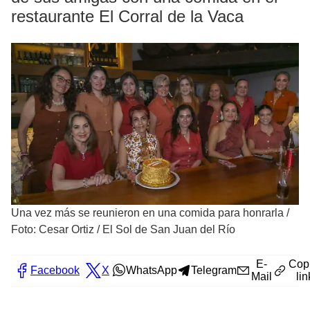
restaurante El Corral de la Vaca
Una vez más se reunieron en una comida para honrarla
/
Foto: Cesar Ortiz / El Sol de San Juan del Río
E-
Cop
Facebook
X
WhatsApp
Telegram
Mail
lin