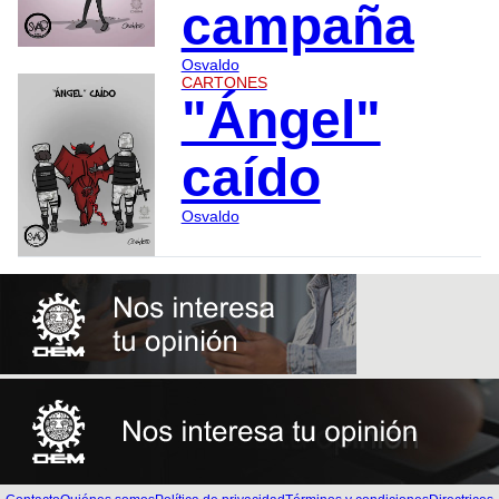
campaña
Osvaldo
CARTONES
"Ángel"
caído
Osvaldo