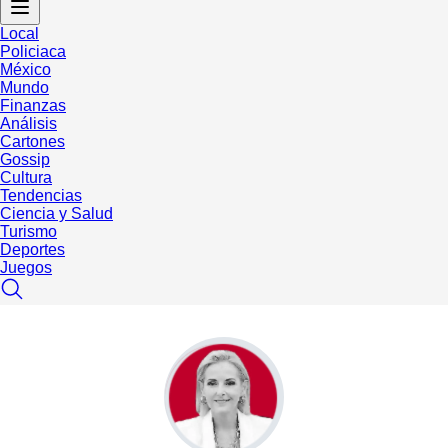
Local
Policiaca
México
Mundo
Finanzas
Análisis
Cartones
Gossip
Cultura
Tendencias
Ciencia y Salud
Turismo
Deportes
Juegos