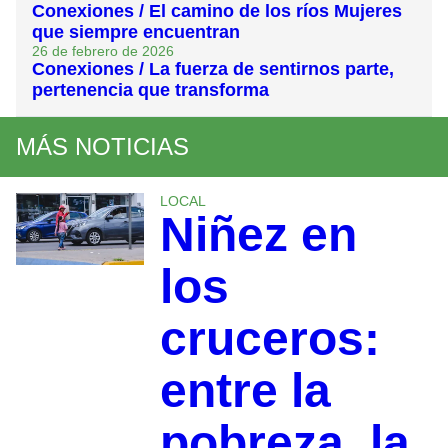
Conexiones / El camino de los ríos Mujeres
que siempre encuentran
26 de febrero de 2026
Conexiones / La fuerza de sentirnos parte,
pertenencia que transforma
MÁS NOTICIAS
LOCAL
Niñez en
los
cruceros:
entre la
pobreza, la