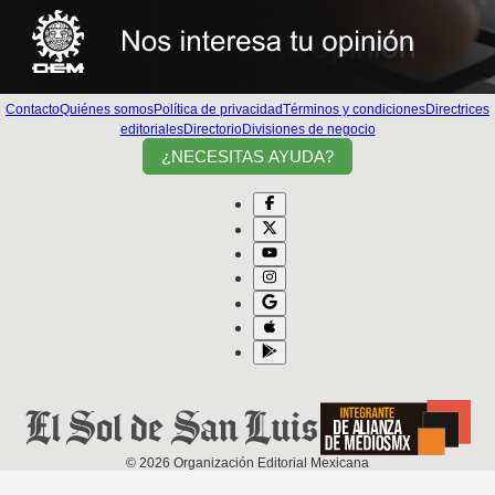
Contacto
Quiénes somos
Política de privacidad
Términos y condiciones
Directrices
editoriales
Directorio
Divisiones de negocio
¿NECESITAS AYUDA?
©
2026
Organización Editorial Mexicana