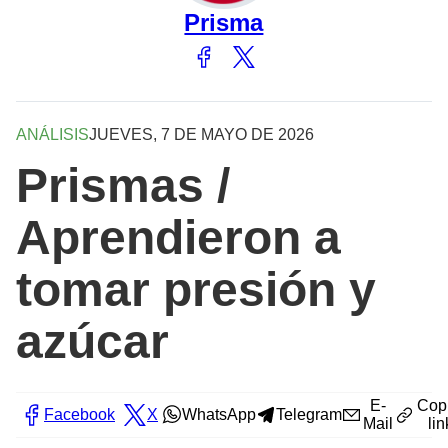
Prisma
ANÁLISIS
JUEVES, 7 DE MAYO DE 2026
Prismas /
Aprendieron a
tomar presión y
azúcar
E-
Cop
Facebook
X
WhatsApp
Telegram
Mail
lin