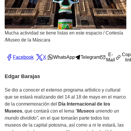
Mucha actividad se tiene listas en este espacio
/
Cortesía
/Museo de la Máscara
E-
Cop
Facebook
X
WhatsApp
Telegram
Mail
lin
Edgar Barajas
Se dio a conocer el extenso programa artístico y cultural
que se estará realizando del 14 al 18 de mayo en el marco
de la conmemoración del
Día Internacional de los
Museos
, que contará con el lema
“
Museos
uniendo un
mundo dividido”,
en el que tomarán parte todos los
museos de la capital potosina, así como a ni le estará, las