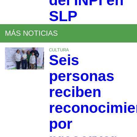
del INPI en
SLP
MÁS NOTICIAS
CULTURA
Seis
personas
reciben
reconocimie
por