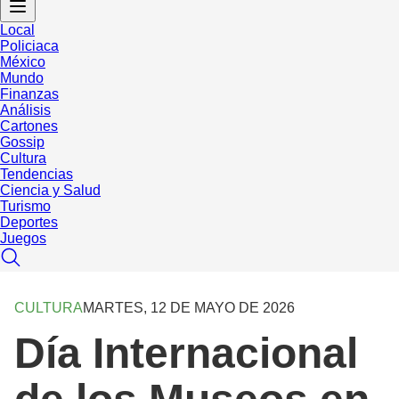
Local
Policiaca
México
Mundo
Finanzas
Análisis
Cartones
Gossip
Cultura
Tendencias
Ciencia y Salud
Turismo
Deportes
Juegos
CULTURA
MARTES, 12 DE MAYO DE 2026
Día Internacional