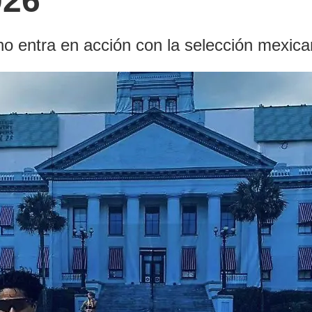
026
no entra en acción con la selección mexic