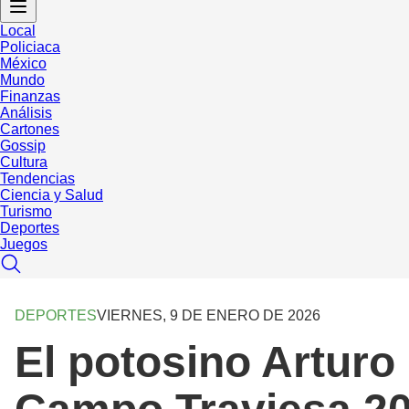
Local
Policiaca
México
Mundo
Finanzas
Análisis
Cartones
Gossip
Cultura
Tendencias
Ciencia y Salud
Turismo
Deportes
Juegos
DEPORTES
VIERNES, 9 DE ENERO DE 2026
El potosino Arturo