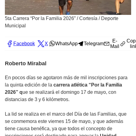
5ta Carrera “Por la Familia 2026”
/
Cortesía / Deporte
Municipal
E-
Cop
Facebook
X
WhatsApp
Telegram
Mail
lin
Roberto Mirabal
En pocos días se agotaron más de mil inscripciones para
la quinta edición de la
carrera atlética “Por la Familia
2026” q
ue se realizará el domingo 17 de mayo, con
distancias de 3 y 6 kilómetros.
La lid se realiza en el marco del Día de las Familias, que
se conmemora este viernes 15 de mayo, y que además
tiene causa benéfica, ya que todos el concepto de
inscripciones será destinado para apoyar la
Unidad