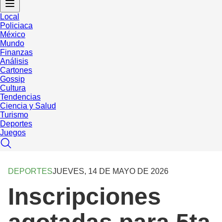
Local
Policiaca
México
Mundo
Finanzas
Análisis
Cartones
Gossip
Cultura
Tendencias
Ciencia y Salud
Turismo
Deportes
Juegos
DEPORTES
JUEVES, 14 DE MAYO DE 2026
Inscripciones