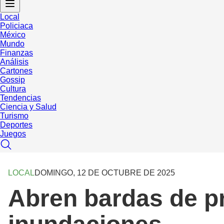
Local
Policiaca
México
Mundo
Finanzas
Análisis
Cartones
Gossip
Cultura
Tendencias
Ciencia y Salud
Turismo
Deportes
Juegos
LOCAL
DOMINGO, 12 DE OCTUBRE DE 2025
Abren bardas de pr