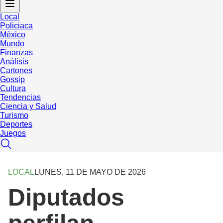
Local
Policiaca
México
Mundo
Finanzas
Análisis
Cartones
Gossip
Cultura
Tendencias
Ciencia y Salud
Turismo
Deportes
Juegos
LOCAL
LUNES, 11 DE MAYO DE 2026
Diputados