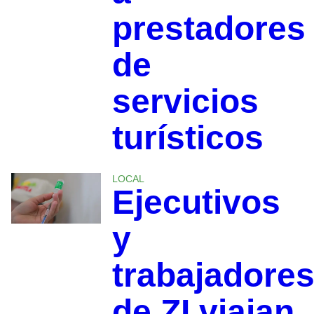
prestadores
de
servicios
turísticos
LOCAL
Ejecutivos
y
trabajadore
de ZI viajan