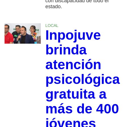
con discapacidad de todo el
estado.
LOCAL
Inpojuve
brinda
atención
psicológica
gratuita a
más de 400
jóvenes