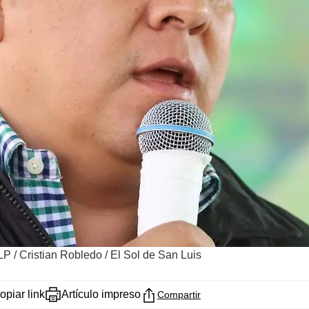
SLP
/
Cristian Robledo / El Sol de San Luis
opiar link
Artículo impreso
Compartir