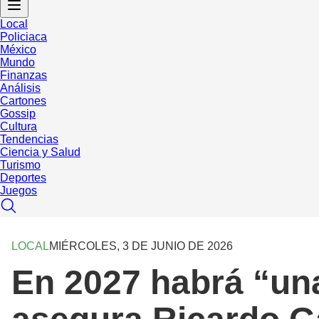
Local
Policiaca
México
Mundo
Finanzas
Análisis
Cartones
Gossip
Cultura
Tendencias
Ciencia y Salud
Turismo
Deportes
Juegos
LOCAL
MIÉRCOLES, 3 DE JUNIO DE 2026
En 2027 habrá “una