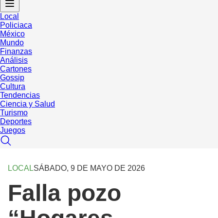
Local
Policiaca
México
Mundo
Finanzas
Análisis
Cartones
Gossip
Cultura
Tendencias
Ciencia y Salud
Turismo
Deportes
Juegos
LOCAL
SÁBADO, 9 DE MAYO DE 2026
Falla pozo