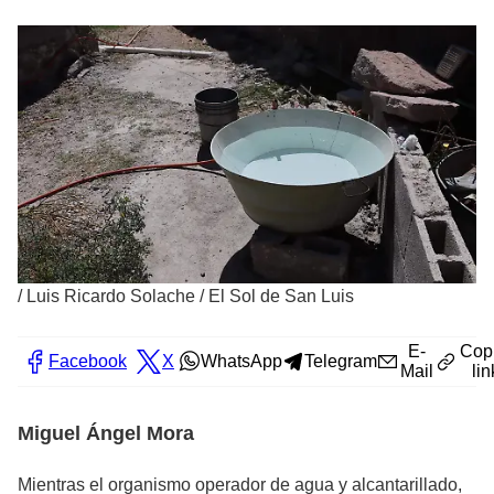
/
Luis Ricardo Solache / El Sol de San Luis
E-
Cop
Facebook
X
WhatsApp
Telegram
Mail
lin
Miguel Ángel Mora
Mientras el organismo operador de agua y alcantarillado,