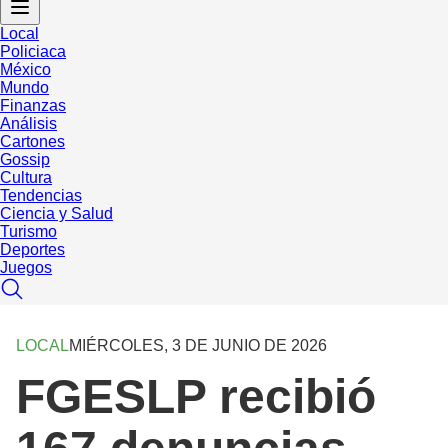
Local
Policiaca
México
Mundo
Finanzas
Análisis
Cartones
Gossip
Cultura
Tendencias
Ciencia y Salud
Turismo
Deportes
Juegos
LOCAL
MIÉRCOLES, 3 DE JUNIO DE 2026
FGESLP recibió