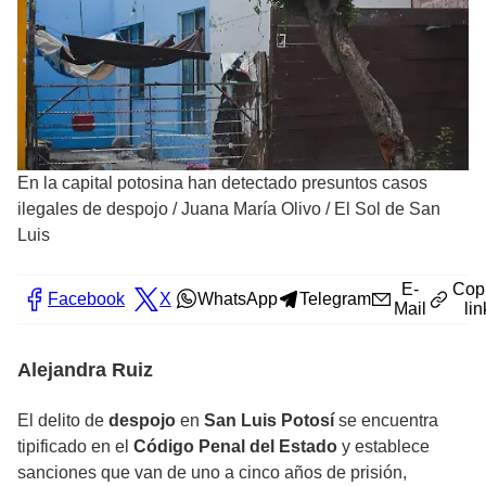
En la capital potosina han detectado presuntos casos
ilegales de despojo
/
Juana María Olivo / El Sol de San
Luis
E-
Cop
Facebook
X
WhatsApp
Telegram
Mail
lin
Alejandra Ruiz
El delito de
despojo
en
San Luis Potosí
se encuentra
tipificado en el
Código Penal del Estado
y establece
sanciones que van de uno a cinco años de prisión,