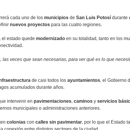
rrerá cada uno de los
municipios
de
San Luis Potosí
durante 
finir
nuevos proyectos
para las cuatro regiones.
o, el estado quede
modernizado
en su totalidad, tanto en los mu
onectividad.
, las veces que sean necesarias, para ver qué es lo que necesit
infraestructura
de casi todos los
ayuntamientos
, el Gobierno
zagos acumulados durante años.
que intervenir en
pavimentaciones
,
caminos
y
servicios bási
iernos municipales o administraciones anteriores.
sten
colonias
con
calles sin pavimentar
, por lo que el Estado 
a conexión entre distintos sectores de la ciudad.