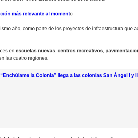
mación más relevante al moment
o
mo año, como parte de los proyectos de infraestructura que a
nces en
escuelas nuevas
,
centros recreativos
,
pavimentacio
n las cuatro regiones.
“Enchúlame la Colonia” llega a las colonias San Ángel I y II