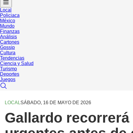
Local
Policiaca
México
Mundo
Finanzas
Análisis
Cartones
Gossip
Cultura
Tendencias
Ciencia y Salud
Turismo
Deportes
Juegos
LOCAL
SÁBADO, 16 DE MAYO DE 2026
Gallardo recorrerá