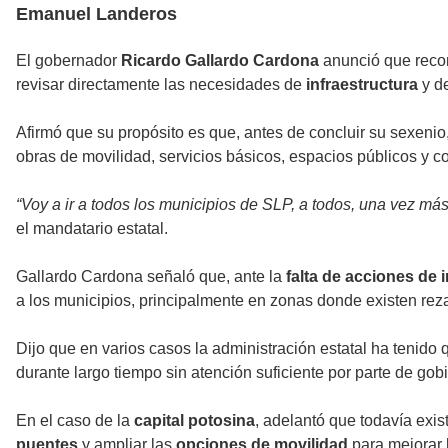
Emanuel Landeros
El gobernador
Ricardo Gallardo Cardona
anunció que reco
revisar directamente las necesidades de
infraestructura
y de
Afirmó que su propósito es que, antes de concluir su sexeni
obras de movilidad, servicios básicos, espacios públicos y c
“Voy a ir a todos los municipios de SLP, a todos, una vez más
el mandatario estatal.
Gallardo Cardona señaló que, ante la
falta de acciones de 
a los municipios, principalmente en zonas donde existen re
Dijo que en varios casos la administración estatal ha tenido 
durante largo tiempo sin atención suficiente por parte de gob
En el caso de la
capital potosina
, adelantó que todavía exi
puentes
y ampliar las
opciones de movilidad
para mejorar l