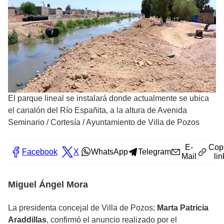
El parque lineal se instalará donde actualmente se ubica
el canalón del Río Españita, a la altura de Avenida
Seminario
/
Cortesía / Ayuntamiento de Villa de Pozos
E-
Cop
Facebook
X
WhatsApp
Telegram
Mail
lin
Miguel Ángel Mora
La presidenta concejal de Villa de Pozos;
Marta Patricia
Araddillas
, confirmó el anuncio realizado por el