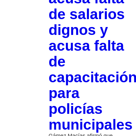
de salarios
dignos y
acusa falta
de
capacitació
para
policías
municipales
Gámez Macías afirmó que