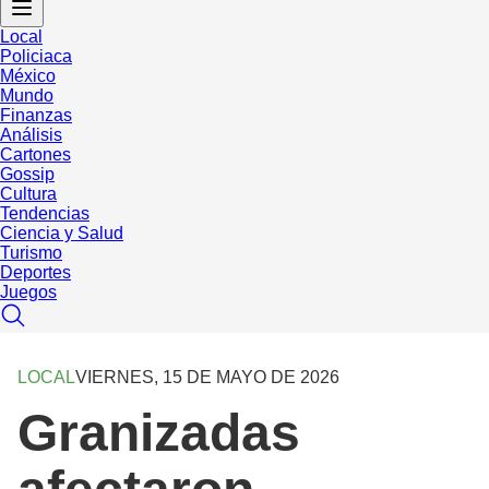
Local
Policiaca
México
Mundo
Finanzas
Análisis
Cartones
Gossip
Cultura
Tendencias
Ciencia y Salud
Turismo
Deportes
Juegos
LOCAL
VIERNES, 15 DE MAYO DE 2026
Granizadas