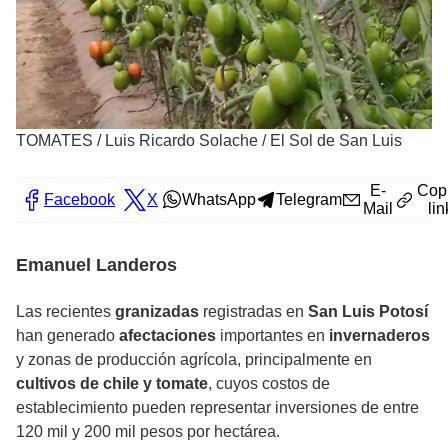
TOMATES
/
Luis Ricardo Solache / El Sol de San Luis
E-
Cop
Facebook
X
WhatsApp
Telegram
Mail
lin
Emanuel Landeros
Las recientes
granizadas
registradas en
San Luis Potosí
han generado
afectaciones
importantes en
invernaderos
y zonas de producción agrícola, principalmente en
cultivos de chile y tomate
, cuyos costos de
establecimiento pueden representar inversiones de entre
120 mil y 200 mil pesos por hectárea.