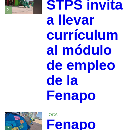
STPS invita
2
a llevar
currículum
al módulo
de empleo
de la
Fenapo
LOCAL
Fenapo
3