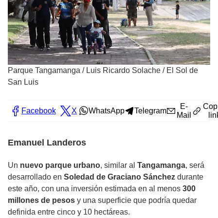
Parque Tangamanga
/
Luis Ricardo Solache / El Sol de
San Luis
E-
Cop
Facebook
X
WhatsApp
Telegram
Mail
lin
Emanuel Landeros
Un
nuevo parque urbano
, similar al
Tangamanga
, será
desarrollado en
Soledad de Graciano Sánchez
durante
este año, con una inversión estimada en al menos
300
millones de pesos
y una superficie que podría quedar
definida entre cinco y 10 hectáreas.